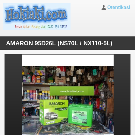
Otentikasi
AMARON 95D26L (NS70L / NX110-5L)