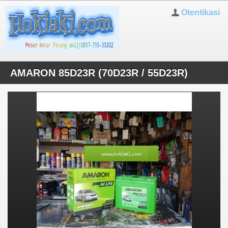
Otentikasi
AMARON 85D23R (70D23R / 55D23R)